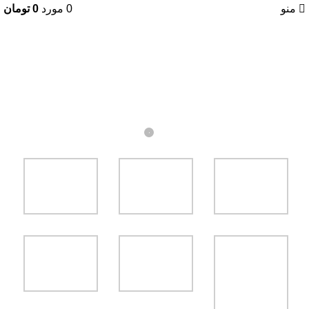
منو
0
مورد
0
تومان
دسته بندی نشده
برگزاری نمایشگاه لوازم خانگی در
مشهد مقدس
۰
در ۱۴۰۰-۰۹-۲۵
Dt_admin