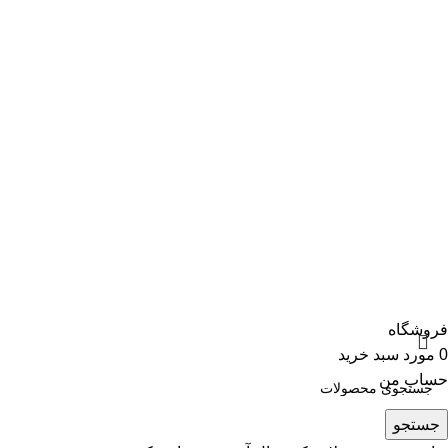
041-3133
info@donar.ir
تبریز، محله ائل گولی، بلوار شهید باکری، بن بست ۶ متری
اطلس، پلاک 80، ساختمان دونار
فروشگاه
0
مورد
سبد خرید
حساب من
جستجو