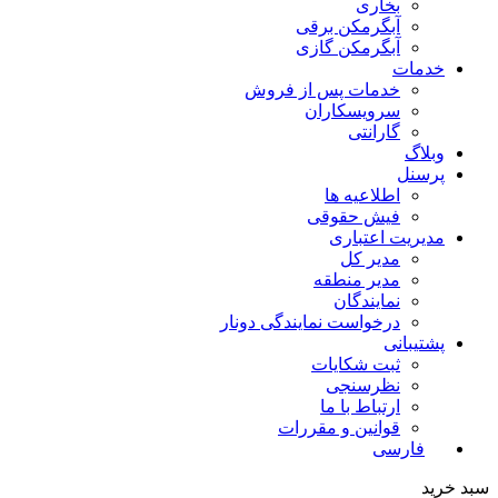
بخاری
آبگرمکن برقی
آبگرمکن گازی
خدمات
خدمات پس از فروش
سرویسکاران
گارانتی
وبلاگ
پرسنل
اطلاعیه ها
فیش حقوقی
مدیریت اعتباری
مدیر کل
مدیر منطقه
نمایندگان
درخواست نمایندگی دونار
پشتیبانی
ثبت شکایات
نظرسنجی
ارتباط با ما
قوانین و مقررات
فارسی
سبد خرید