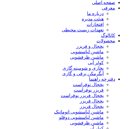
صفحه اصلی
معرفی
درباره ما
هیئت مدیره
افتخارات
تعهدات زیست محیطی
کاتالوگ
محصولات
یخچال و فریزر
ماشین لباسشویی
ماشین ظرفشویی
کولر آبی
بخاری و شومینه گازی
آبگرمکن برقی و گازی
دفترچه راهنما
یخچال نوفراست
فریزر نوفراست
یخچال فریزر نوفراست
یخچال فریزر
یخچال فریزر
ماشین لباسشویی اتوماتیک
ماشین لباسشویی دوقلو
ماشین ظرفشویی
کولر آبی