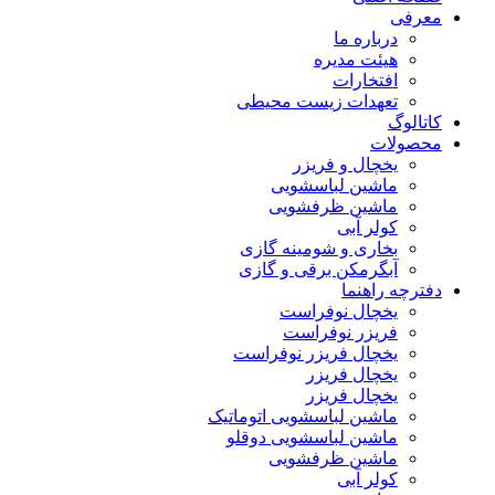
معرفی
درباره ما
هیئت مدیره
افتخارات
تعهدات زیست محیطی
کاتالوگ
محصولات
یخچال و فریزر
ماشین لباسشویی
ماشین ظرفشویی
کولر آبی
بخاری و شومینه گازی
آبگرمکن برقی و گازی
دفترچه راهنما
یخچال نوفراست
فریزر نوفراست
یخچال فریزر نوفراست
یخچال فریزر
یخچال فریزر
ماشین لباسشویی اتوماتیک
ماشین لباسشویی دوقلو
ماشین ظرفشویی
کولر آبی