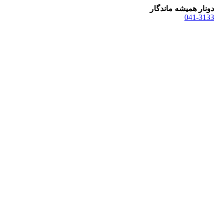
دونار همیشه ماندگار
041-3133