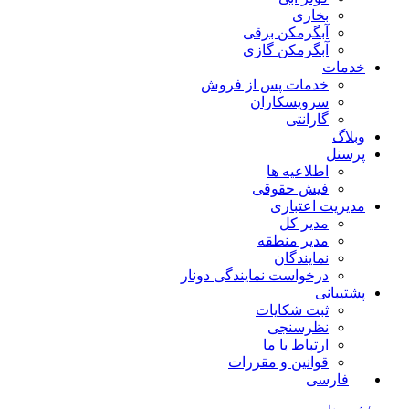
بخاری
آبگرمکن برقی
آبگرمکن گازی
خدمات
خدمات پس از فروش
سرویسکاران
گارانتی
وبلاگ
پرسنل
اطلاعیه ها
فیش حقوقی
مدیریت اعتباری
مدیر کل
مدیر منطقه
نمایندگان
درخواست نمایندگی دونار
پشتیبانی
ثبت شکایات
نظرسنجی
ارتباط با ما
قوانین و مقررات
فارسی