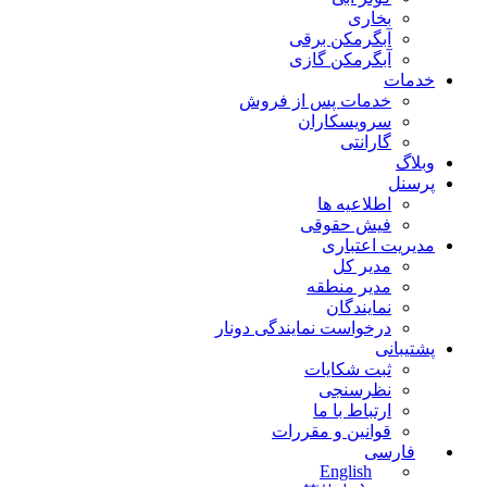
بخاری
آبگرمکن برقی
آبگرمکن گازی
خدمات
خدمات پس از فروش
سرویسکاران
گارانتی
وبلاگ
پرسنل
اطلاعیه ها
فیش حقوقی
مدیریت اعتباری
مدیر کل
مدیر منطقه
نمایندگان
درخواست نمایندگی دونار
پشتیبانی
ثبت شکایات
نظرسنجی
ارتباط با ما
قوانین و مقررات
فارسی
English