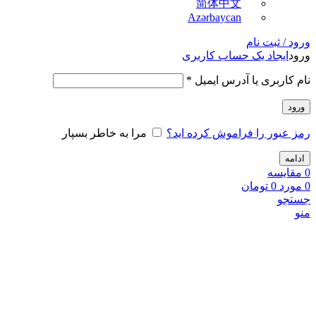
简体中文
Azərbaycan
ورود / ثبت نام
ورود
ایجاد یک حساب کاربری
نام کاربری یا آدرس ایمیل
*
ورود
رمز عبور را فراموش کرده اید؟
مرا به خاطر بسپار
ادامه
0
مقايسه
0
مورد
0
تومان
جستجو
منو