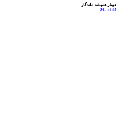
دونار همیشه ماندگار
041-3133