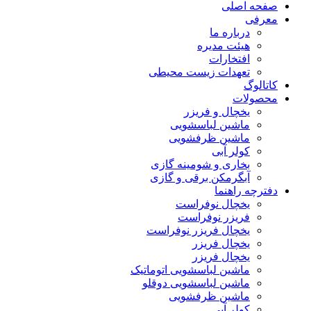
صفحه اصلی
معرفی
درباره ما
هیئت مدیره
افتخارات
تعهدات زیست محیطی
کاتالوگ
محصولات
یخچال و فریزر
ماشین لباسشویی
ماشین ظرفشویی
کولر آبی
بخاری و شومینه گازی
آبگرمکن برقی و گازی
دفترچه راهنما
یخچال نوفراست
فریزر نوفراست
یخچال فریزر نوفراست
یخچال فریزر
یخچال فریزر
ماشین لباسشویی اتوماتیک
ماشین لباسشویی دوقلو
ماشین ظرفشویی
کولر آبی