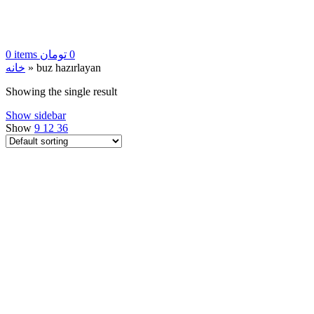
0
items
تومان
0
خانه
»
buz hazırlayan
Showing the single result
Show sidebar
Show
9
12
36