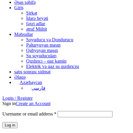
Əsas səhifə
Giriş
Şirkət
İdarə heyəti
fəxri adlar
ətraf Mühit
Məhsullar
Soyuducu və Dondurucu
Paltaryuyan maşın
Qabyuyan maşın
Su soyuducuları
Qızdırıcı – qaz kamin
Elektrik və qaz su qızdırıcısı
satış sonrası xidmət
Əlaqə
Azərbaycan
فارسی
Login / Register
Sign in
Create an Account
Username or email address
*
Log in