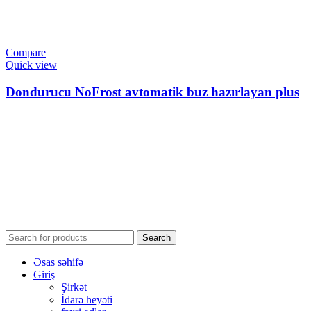
Compare
Quick view
Dondurucu NoFrost avtomatik buz hazırlayan plus
Search
Əsas səhifə
Giriş
Şirkət
İdarə heyəti