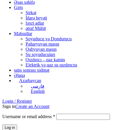
Əsas səhifə
Giriş
Şirkət
İdarə heyəti
fəxri adlar
ətraf Mühit
Məhsullar
Soyuducu və Dondurucu
Paltaryuyan maşın
Qabyuyan maşın
Su soyuducuları
Qızdırıcı – qaz kamin
Elektrik və qaz su qızdırıcısı
satış sonrası xidmət
Əlaqə
Azərbaycan
فارسی
English
Login / Register
Sign in
Create an Account
Username or email address
*
Log in