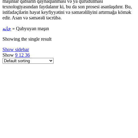
maşınlar qabların qaynaqlanması və ya qurudulması
texnologiyasından faydalanır ki, bu da son prosesi asanlaşdırır. Bu,
istifadəçilərin həyat keyfiyyətini və səmərəliliyini artırmağa kömək
edir. Asan və səmərəli təcrübə.
خانه
»
Qabyuyan maşın
Showing the single result
Show sidebar
Show
9
12
36