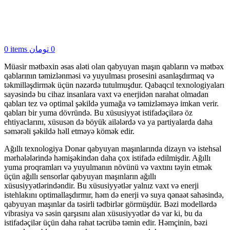
0
items
تومان
0
Müasir mətbəxin əsas aləti olan qabyuyan maşın qabların və mətbəx
qablarının təmizlənməsi və yuyulması prosesini asanlaşdırmaq və
təkmilləşdirmək üçün nəzərdə tutulmuşdur. Qabaqcıl texnologiyaları
sayəsində bu cihaz insanlara vaxt və enerjidən narahat olmadan
qabları tez və optimal şəkildə yumağa və təmizləməyə imkan verir.
qabları bir yuma dövründə. Bu xüsusiyyət istifadəçilərə öz
ehtiyaclarını, xüsusən də böyük ailələrdə və ya partiyalarda daha
səmərəli şəkildə həll etməyə kömək edir.
Ağıllı texnologiya Donar qabyuyan maşınlarında dizayn və istehsal
mərhələlərində həmişəkindən daha çox istifadə edilmişdir. Ağıllı
yuma proqramları və yuyulmanın növünü və vaxtını təyin etmək
üçün ağıllı sensorlar qabyuyan maşınların ağıllı
xüsusiyyətlərindəndir. Bu xüsusiyyətlər yalnız vaxt və enerji
istehlakını optimallaşdırmır, həm də enerji və suya qənaət sahəsində,
qabyuyan maşınlar da təsirli tədbirlər görmüşdür. Bəzi modellərdə
vibrasiya və səsin qarşısını alan xüsusiyyətlər də var ki, bu da
istifadəçilər üçün daha rahat təcrübə təmin edir. Həmçinin, bəzi