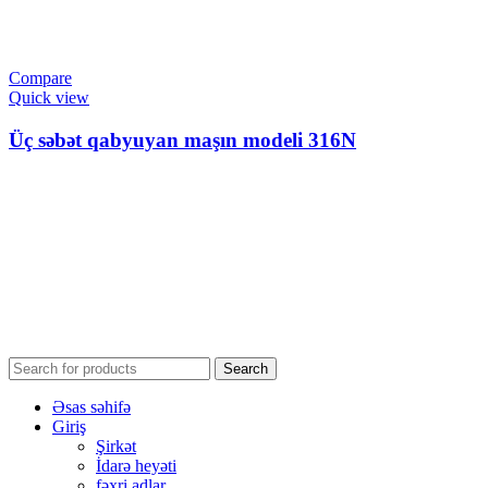
Compare
Quick view
Üç səbət qabyuyan maşın modeli 316N
Search
Əsas səhifə
Giriş
Şirkət
İdarə heyəti
fəxri adlar