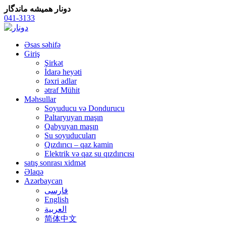
دونار همیشه ماندگار
041-3133
Əsas səhifə
Giriş
Şirkət
İdarə heyəti
fəxri adlar
ətraf Mühit
Məhsullar
Soyuducu və Dondurucu
Paltaryuyan maşın
Qabyuyan maşın
Su soyuducuları
Qızdırıcı – qaz kamin
Elektrik və qaz su qızdırıcısı
satış sonrası xidmət
Əlaqə
Azərbaycan
فارسی
English
العربية
简体中文