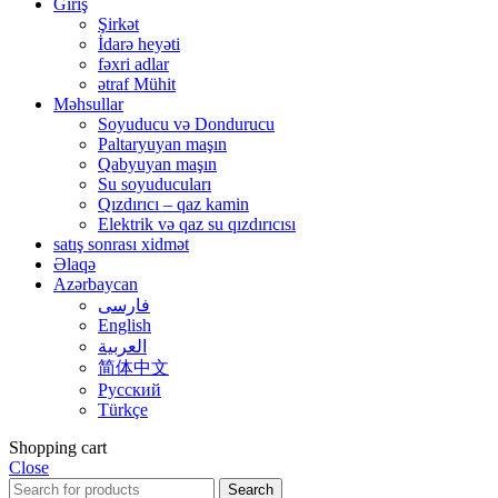
Giriş
Şirkət
İdarə heyəti
fəxri adlar
ətraf Mühit
Məhsullar
Soyuducu və Dondurucu
Paltaryuyan maşın
Qabyuyan maşın
Su soyuducuları
Qızdırıcı – qaz kamin
Elektrik və qaz su qızdırıcısı
satış sonrası xidmət
Əlaqə
Azərbaycan
فارسی
English
العربية
简体中文
Русский
Türkçe
Shopping cart
Close
Search