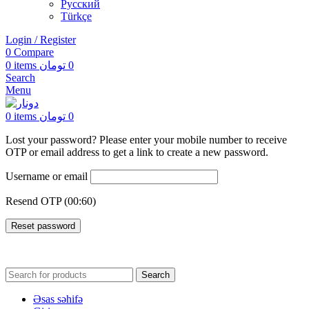
Русский
Türkçe
Login / Register
0
Compare
0
items
تومان
0
Search
Menu
0
items
تومان
0
Lost your password? Please enter your mobile number to receive
OTP or email address to get a link to create a new password.
Username or email
Resend OTP
(00:
60
)
Reset password
Search
Əsas səhifə