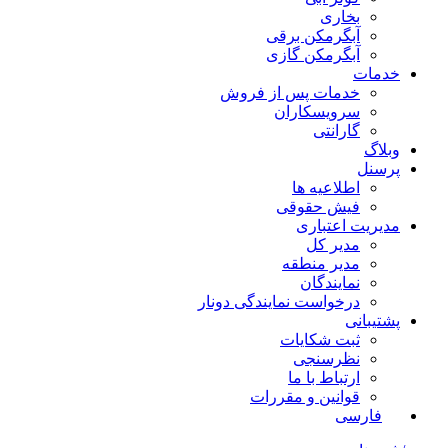
بخاری
آبگرمکن برقی
آبگرمکن گازی
خدمات
خدمات پس از فروش
سرویسکاران
گارانتی
وبلاگ
پرسنل
اطلاعیه ها
فیش حقوقی
مدیریت اعتباری
مدیر کل
مدیر منطقه
نمایندگان
درخواست نمایندگی دونار
پشتیبانی
ثبت شکایات
نظرسنجی
ارتباط با ما
قوانین و مقررات
فارسی