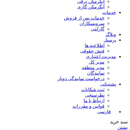
آبگرمکن برقی
آبگرمکن گازی
خدمات
خدمات پس از فروش
سرویسکاران
گارانتی
وبلاگ
پرسنل
اطلاعیه ها
فیش حقوقی
مدیریت اعتباری
مدیر کل
مدیر منطقه
نمایندگان
درخواست نمایندگی دونار
پشتیبانی
ثبت شکایات
نظرسنجی
ارتباط با ما
قوانین و مقررات
فارسی
سبد خرید
بستن