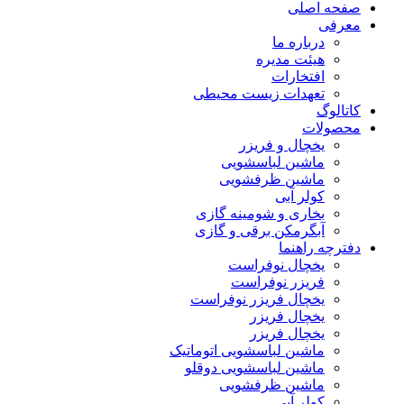
صفحه اصلی
معرفی
درباره ما
هیئت مدیره
افتخارات
تعهدات زیست محیطی
کاتالوگ
محصولات
یخچال و فریزر
ماشین لباسشویی
ماشین ظرفشویی
کولر آبی
بخاری و شومینه گازی
آبگرمکن برقی و گازی
دفترچه راهنما
یخچال نوفراست
فریزر نوفراست
یخچال فریزر نوفراست
یخچال فریزر
یخچال فریزر
ماشین لباسشویی اتوماتیک
ماشین لباسشویی دوقلو
ماشین ظرفشویی
کولر آبی