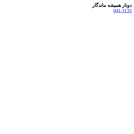
دونار همیشه ماندگار
041-3133