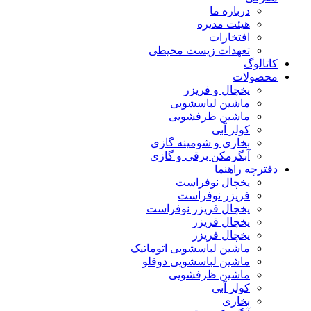
درباره ما
هیئت مدیره
افتخارات
تعهدات زیست محیطی
کاتالوگ
محصولات
یخچال و فریزر
ماشین لباسشویی
ماشین ظرفشویی
کولر آبی
بخاری و شومینه گازی
آبگرمکن برقی و گازی
دفترچه راهنما
یخچال نوفراست
فریزر نوفراست
یخچال فریزر نوفراست
یخچال فریزر
یخچال فریزر
ماشین لباسشویی اتوماتیک
ماشین لباسشویی دوقلو
ماشین ظرفشویی
کولر آبی
بخاری