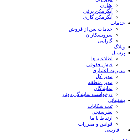
بخاری
آبگرمکن برقی
آبگرمکن گازی
خدمات
خدمات پس از فروش
سرویسکاران
گارانتی
وبلاگ
پرسنل
اطلاعیه ها
فیش حقوقی
مدیریت اعتباری
مدیر کل
مدیر منطقه
نمایندگان
درخواست نمایندگی دونار
پشتیبانی
ثبت شکایات
نظرسنجی
ارتباط با ما
قوانین و مقررات
فارسی