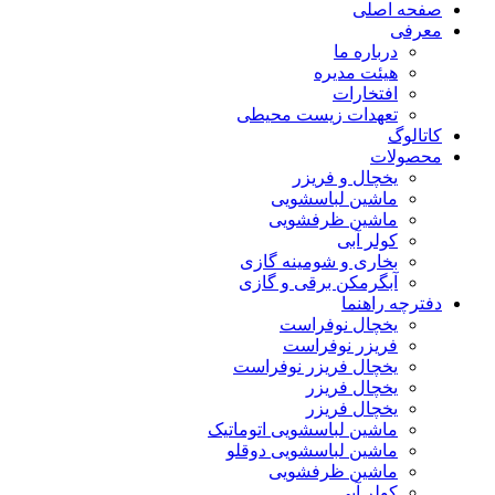
صفحه اصلی
معرفی
درباره ما
هیئت مدیره
افتخارات
تعهدات زیست محیطی
کاتالوگ
محصولات
یخچال و فریزر
ماشین لباسشویی
ماشین ظرفشویی
کولر آبی
بخاری و شومینه گازی
آبگرمکن برقی و گازی
دفترچه راهنما
یخچال نوفراست
فریزر نوفراست
یخچال فریزر نوفراست
یخچال فریزر
یخچال فریزر
ماشین لباسشویی اتوماتیک
ماشین لباسشویی دوقلو
ماشین ظرفشویی
کولر آبی