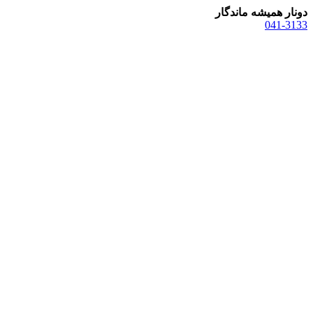
دونار همیشه ماندگار
041-3133