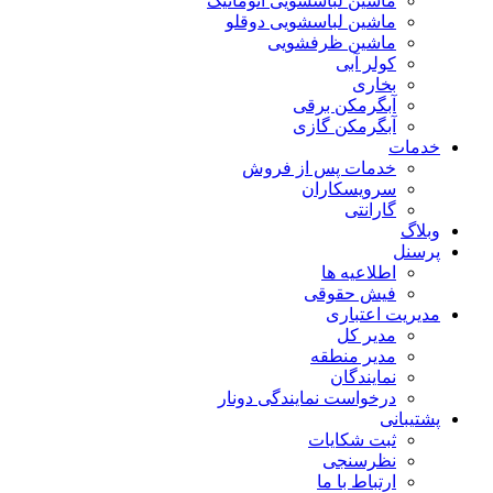
ماشین لباسشویی اتوماتیک
ماشین لباسشویی دوقلو
ماشین ظرفشویی
کولر آبی
بخاری
آبگرمکن برقی
آبگرمکن گازی
خدمات
خدمات پس از فروش
سرویسکاران
گارانتی
وبلاگ
پرسنل
اطلاعیه ها
فیش حقوقی
مدیریت اعتباری
مدیر کل
مدیر منطقه
نمایندگان
درخواست نمایندگی دونار
پشتیبانی
ثبت شکایات
نظرسنجی
ارتباط با ما