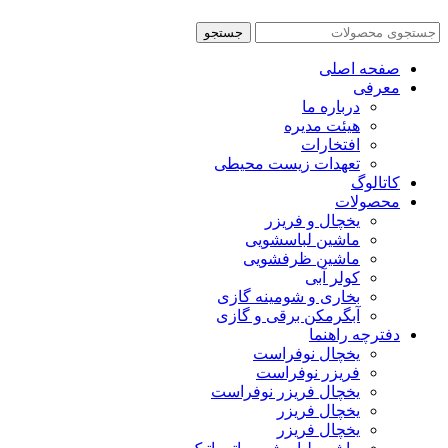
جستجو
صفحه اصلی
معرفی
درباره ما
هیئت مدیره
افتخارات
تعهدات زیست محیطی
کاتالوگ
محصولات
یخچال و فریزر
ماشین لباسشویی
ماشین ظرفشویی
کولر آبی
بخاری و شومینه گازی
آبگرمکن برقی و گازی
دفترچه راهنما
یخچال نوفراست
فریزر نوفراست
یخچال فریزر نوفراست
یخچال فریزر
یخچال فریزر