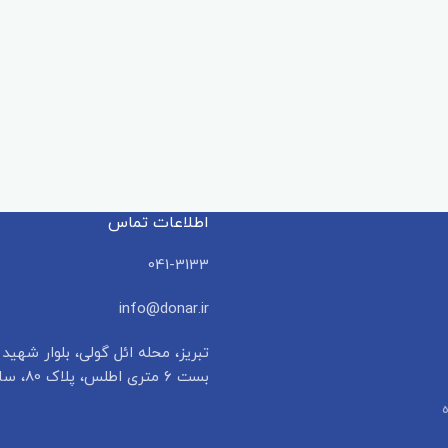
اطلاعات تماس
041-3133
info@donar.ir
تبریز، محله ائل گولی، بلوار شهید 
بست ۶ متری اطلس، پلاک 80، ساختمان دونار