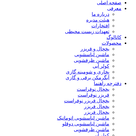
صفحه اصلی
معرفی
درباره ما
هیئت مدیره
افتخارات
تعهدات زیست محیطی
کاتالوگ
محصولات
یخچال و فریزر
ماشین لباسشویی
ماشین ظرفشویی
کولر آبی
بخاری و شومینه گازی
آبگرمکن برقی و گازی
دفترچه راهنما
یخچال نوفراست
فریزر نوفراست
یخچال فریزر نوفراست
یخچال فریزر
یخچال فریزر
ماشین لباسشویی اتوماتیک
ماشین لباسشویی دوقلو
ماشین ظرفشویی
کولر آبی