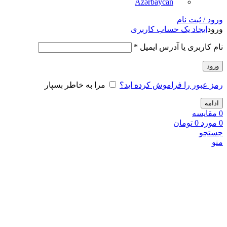
Azərbaycan
ورود / ثبت نام
ورود
ایجاد یک حساب کاربری
نام کاربری یا آدرس ایمیل
*
ورود
رمز عبور را فراموش کرده اید؟
مرا به خاطر بسپار
ادامه
0
مقايسه
0
مورد
0
تومان
جستجو
منو