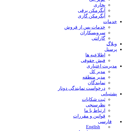
بخاری
آبگرمکن برقی
آبگرمکن گازی
خدمات
خدمات پس از فروش
سرویسکاران
گارانتی
وبلاگ
پرسنل
اطلاعیه ها
فیش حقوقی
مدیریت اعتباری
مدیر کل
مدیر منطقه
نمایندگان
درخواست نمایندگی دونار
پشتیبانی
ثبت شکایات
نظرسنجی
ارتباط با ما
قوانین و مقررات
فارسی
English