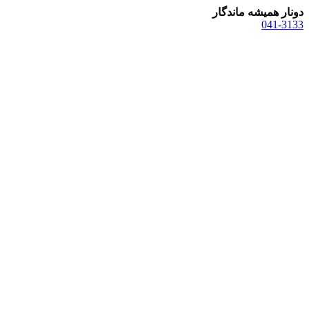
دونار همیشه ماندگار
041-3133