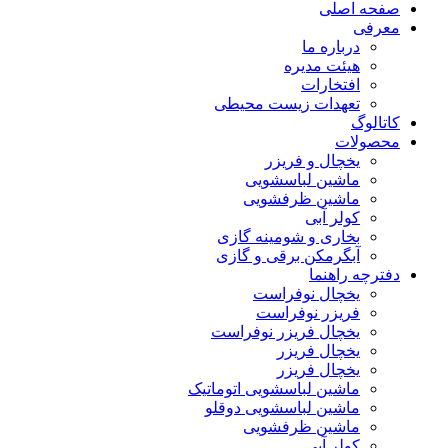
صفحه اصلی
معرفی
درباره ما
هیئت مدیره
افتخارات
تعهدات زیست محیطی
کاتالوگ
محصولات
یخچال و فریزر
ماشین لباسشویی
ماشین ظرفشویی
کولر آبی
بخاری و شومینه گازی
آبگرمکن برقی و گازی
دفترچه راهنما
یخچال نوفراست
فریزر نوفراست
یخچال فریزر نوفراست
یخچال فریزر
یخچال فریزر
ماشین لباسشویی اتوماتیک
ماشین لباسشویی دوقلو
ماشین ظرفشویی
کولر آبی