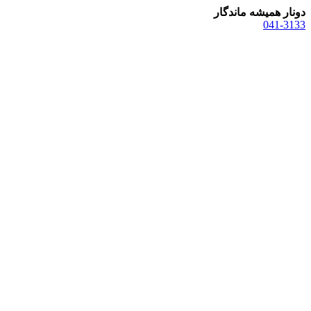
دونار همیشه ماندگار
041-3133