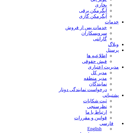
بخاری
آبگرمکن برقی
آبگرمکن گازی
خدمات
خدمات پس از فروش
سرویسکاران
گارانتی
وبلاگ
پرسنل
اطلاعیه ها
فیش حقوقی
مدیریت اعتباری
مدیر کل
مدیر منطقه
نمایندگان
درخواست نمایندگی دونار
پشتیبانی
ثبت شکایات
نظرسنجی
ارتباط با ما
قوانین و مقررات
فارسی
English