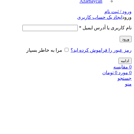
Azərbaycan
ورود / ثبت نام
ورود
ایجاد یک حساب کاربری
نام کاربری یا آدرس ایمیل
*
ورود
رمز عبور را فراموش کرده اید؟
مرا به خاطر بسپار
ادامه
0
مقايسه
0
مورد
0
تومان
جستجو
منو