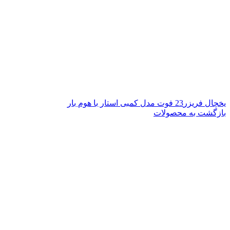
یخچال فریزر23 فوت مدل کمبی استار با هوم بار
بازگشت به محصولات