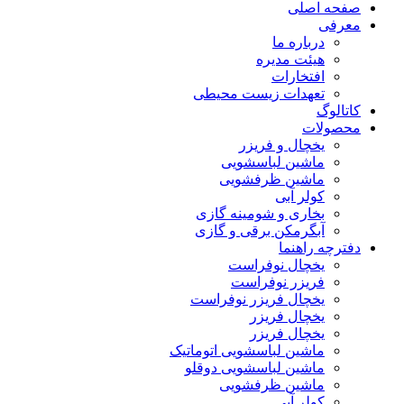
صفحه اصلی
معرفی
درباره ما
هیئت مدیره
افتخارات
تعهدات زیست محیطی
کاتالوگ
محصولات
یخچال و فریزر
ماشین لباسشویی
ماشین ظرفشویی
کولر آبی
بخاری و شومینه گازی
آبگرمکن برقی و گازی
دفترچه راهنما
یخچال نوفراست
فریزر نوفراست
یخچال فریزر نوفراست
یخچال فریزر
یخچال فریزر
ماشین لباسشویی اتوماتیک
ماشین لباسشویی دوقلو
ماشین ظرفشویی
کولر آبی