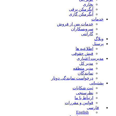
بخاری
آبگرمکن برقی
آبگرمکن گازی
خدمات
خدمات پس از فروش
سرویسکاران
گارانتی
وبلاگ
پرسنل
اطلاعیه ها
فیش حقوقی
مدیریت اعتباری
مدیر کل
مدیر منطقه
نمایندگان
درخواست نمایندگی دونار
پشتیبانی
ثبت شکایات
نظرسنجی
ارتباط با ما
قوانین و مقررات
فارسی
English