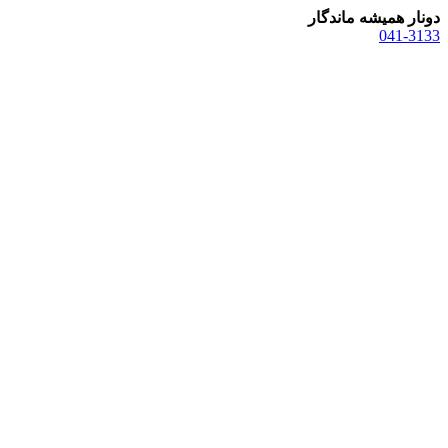
دونار همیشه ماندگار
041-3133