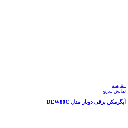
مقايسه
نمایش سریع
آبگرمکن برقی دونار مدل DEW80C