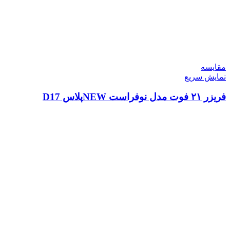
مقايسه
نمایش سریع
فریزر ۲۱ فوت مدل نوفراست NEWپلاس D17