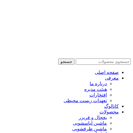
جستجو
صفحه اصلی
معرفی
درباره ما
هیئت مدیره
افتخارات
تعهدات زیست محیطی
کاتالوگ
محصولات
یخچال و فریزر
ماشین لباسشویی
ماشین ظرفشویی