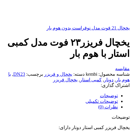
یخچال 21 فوت مدل نوفراست بدون هوم بار
یخچال فریزر۲۳ فوت مدل کمبی
استار با هوم بار
مقايسه
شناسه محصول:
kembi
دسته:
یخچال و فریزر
برچسب:
DN23
,
با
هوم بار
,
دونار
,
کمبی استار
,
یخچال فریزر
اشتراک گذاری:
توضیحات
توضیحات تکمیلی
نظرات (0)
توضیحات
یخچال فریزر کمبی استار دونار دارای: