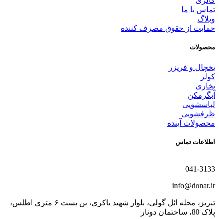
گالری
تماس با ما
وبلاگ
حمایت از حقوق مصرف کننده
محصولات
یخچال و فریزر
کولر
بخاری
آبگرمکن
لباسشویی
ظرفشویی
محصولات آینده
اطلاعات تماس
041-3133
info@donar.ir
تبریز، محله ائل گولی، بلوار شهید باکری، بن بست ۶ متری اطلس،
پلاک 80، ساختمان دونار