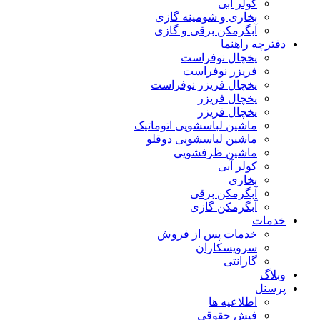
کولر آبی
بخاری و شومینه گازی
آبگرمکن برقی و گازی
دفترچه راهنما
یخچال نوفراست
فریزر نوفراست
یخچال فریزر نوفراست
یخچال فریزر
یخچال فریزر
ماشین لباسشویی اتوماتیک
ماشین لباسشویی دوقلو
ماشین ظرفشویی
کولر آبی
بخاری
آبگرمکن برقی
آبگرمکن گازی
خدمات
خدمات پس از فروش
سرویسکاران
گارانتی
وبلاگ
پرسنل
اطلاعیه ها
فیش حقوقی