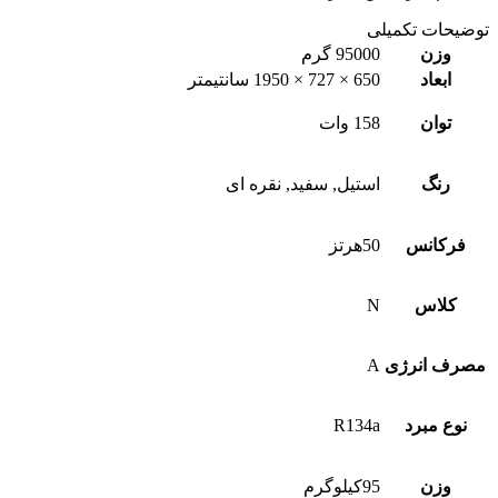
توضیحات تکمیلی
وزن
95000 گرم
ابعاد
650 × 727 × 1950 سانتیمتر
توان
158 وات
رنگ
استیل, سفید, نقره ای
فرکانس
50هرتز
کلاس
N
مصرف انرژی
A
نوع مبرد
R134a
وزن
95کیلوگرم