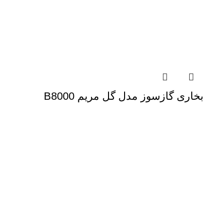
بخاری گازسوز مدل گل مریم B8000
دسترسی سریع
خدمات پس از فروش
نمایندگی ها
درباره ما
گالری
تماس با ما