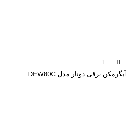
آبگرمکن برقی دونار مدل DEW80C