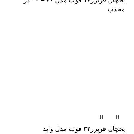
یخچال فریزر۱۷ فوت مدل ۷۰ – ۳۰ در
محدب
یخچال فریزر۳۲ فوت مدل واید