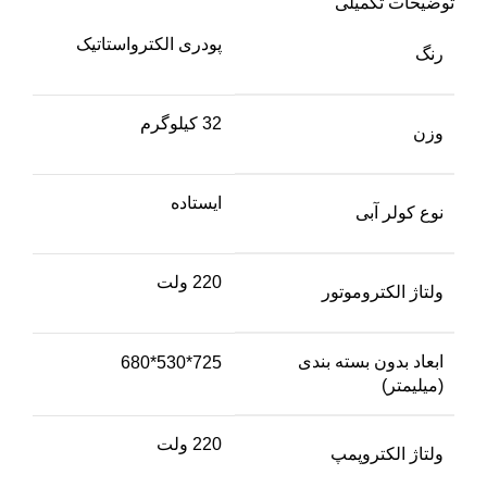
توضیحات تکمیلی
پودری الکترواستاتیک
رنگ
32 کیلوگرم
وزن
ایستاده
نوع کولر آبی
220 ولت
ولتاژ الکتروموتور
ابعاد بدون بسته بندی
725*530*680
(میلیمتر)
220 ولت
ولتاژ الکتروپمپ