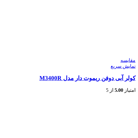
مقايسه
نمایش سریع
کولر آبی دوفن ریموت دار مدل M3400R
امتیاز
5.00
از 5