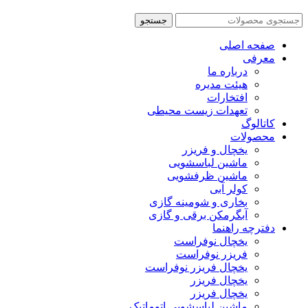
جستجو
صفحه اصلی
معرفی
درباره ما
هیئت مدیره
افتخارات
تعهدات زیست محیطی
کاتالوگ
محصولات
یخچال و فریزر
ماشین لباسشویی
ماشین ظرفشویی
کولر آبی
بخاری و شومینه گازی
آبگرمکن برقی و گازی
دفترچه راهنما
یخچال نوفراست
فریزر نوفراست
یخچال فریزر نوفراست
یخچال فریزر
یخچال فریزر
ماشین لباسشویی اتوماتیک