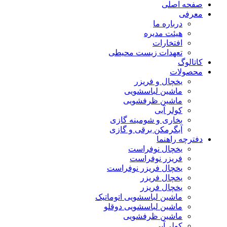
صفحه اصلی
معرفی
درباره ما
هیئت مدیره
افتخارات
تعهدات زیست محیطی
کاتالوگ
محصولات
یخچال و فریزر
ماشین لباسشویی
ماشین ظرفشویی
کولر آبی
بخاری و شومینه گازی
آبگرمکن برقی و گازی
دفترچه راهنما
یخچال نوفراست
فریزر نوفراست
یخچال فریزر نوفراست
یخچال فریزر
یخچال فریزر
ماشین لباسشویی اتوماتیک
ماشین لباسشویی دوقلو
ماشین ظرفشویی
کولر آبی