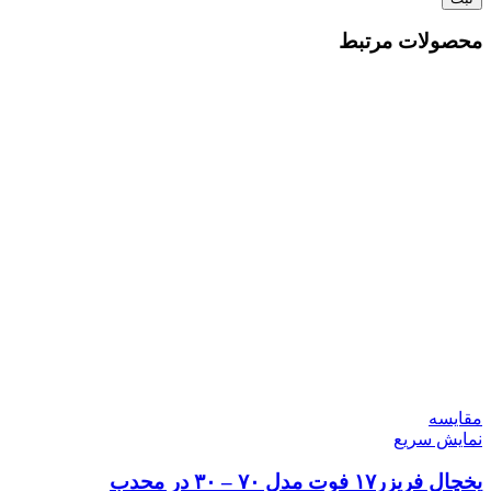
محصولات مرتبط
مقايسه
نمایش سریع
یخچال فریزر۱۷ فوت مدل ۷۰ – ۳۰ در محدب