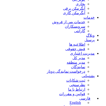
بخاری
آبگرمکن برقی
آبگرمکن گازی
خدمات
خدمات پس از فروش
سرویسکاران
گارانتی
وبلاگ
پرسنل
اطلاعیه ها
فیش حقوقی
مدیریت اعتباری
مدیر کل
مدیر منطقه
نمایندگان
درخواست نمایندگی دونار
پشتیبانی
ثبت شکایات
نظرسنجی
ارتباط با ما
قوانین و مقررات
فارسی
English