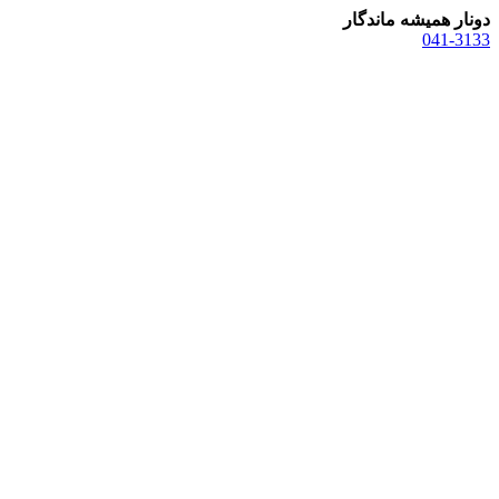
دونار همیشه ماندگار
041-3133