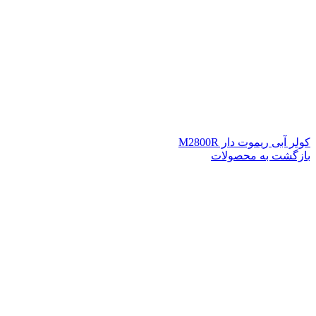
کولر آبی ریموت دار M2800R
بازگشت به محصولات