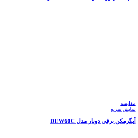
مقايسه
نمایش سریع
آبگرمکن برقی دونار مدل DEW60C