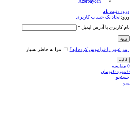
Azərbaycan
ورود / ثبت نام
ورود
ایجاد یک حساب کاربری
نام کاربری یا آدرس ایمیل
*
ورود
رمز عبور را فراموش کرده اید؟
مرا به خاطر بسپار
ادامه
0
مقايسه
0
مورد
0
تومان
جستجو
منو