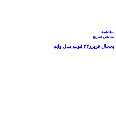
مقايسه
نمایش سریع
یخچال فریزر۳۲ فوت مدل واید