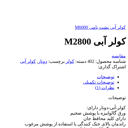
کولر آبی پشت بامی M6000
کولر آبی M2800
مقايسه
شناسه محصول:
402
دسته:
کولر
برچسب:
دونار
,
کولر آبی
اشتراک گذاری:
توضیحات
توضیحات تکمیلی
نظرات (1)
توضیحات
کولر-آبی-دونار دارای:
ورق گالوانیزه با پوشش ضخیم
دارای کلید محافظ جان
راندمان بالای خنک کنندگی با استفاده از پوشش مرغوب