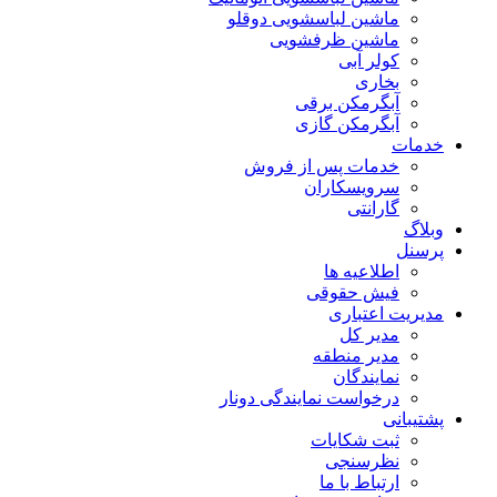
ماشین لباسشویی دوقلو
ماشین ظرفشویی
کولر آبی
بخاری
آبگرمکن برقی
آبگرمکن گازی
خدمات
خدمات پس از فروش
سرویسکاران
گارانتی
وبلاگ
پرسنل
اطلاعیه ها
فیش حقوقی
مدیریت اعتباری
مدیر کل
مدیر منطقه
نمایندگان
درخواست نمایندگی دونار
پشتیبانی
ثبت شکایات
نظرسنجی
ارتباط با ما