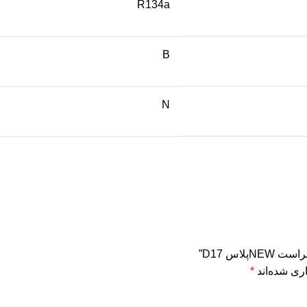
R134a
B
N
ری شده‌اند
*