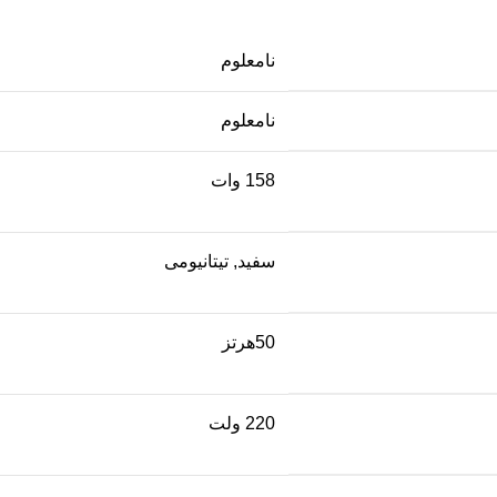
نامعلوم
نامعلوم
158 وات
سفید, تیتانیومی
50هرتز
220 ولت