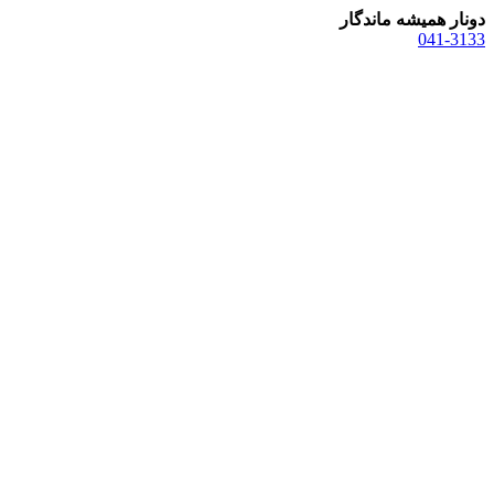
دونار همیشه ماندگار
041-3133