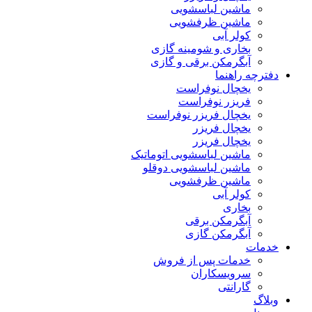
ماشین لباسشویی
ماشین ظرفشویی
کولر آبی
بخاری و شومینه گازی
آبگرمکن برقی و گازی
دفترچه راهنما
یخچال نوفراست
فریزر نوفراست
یخچال فریزر نوفراست
یخچال فریزر
یخچال فریزر
ماشین لباسشویی اتوماتیک
ماشین لباسشویی دوقلو
ماشین ظرفشویی
کولر آبی
بخاری
آبگرمکن برقی
آبگرمکن گازی
خدمات
خدمات پس از فروش
سرویسکاران
گارانتی
وبلاگ