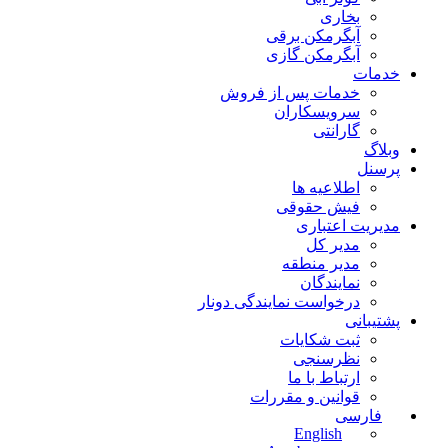
بخاری
آبگرمکن برقی
آبگرمکن گازی
خدمات
خدمات پس از فروش
سرویسکاران
گارانتی
وبلاگ
پرسنل
اطلاعیه ها
فیش حقوقی
مدیریت اعتباری
مدیر کل
مدیر منطقه
نمایندگان
درخواست نمایندگی دونار
پشتیبانی
ثبت شکایات
نظرسنجی
ارتباط با ما
قوانین و مقررات
فارسی
English