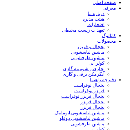
صفحه اصلی
معرفی
درباره ما
هیئت مدیره
افتخارات
تعهدات زیست محیطی
کاتالوگ
محصولات
یخچال و فریزر
ماشین لباسشویی
ماشین ظرفشویی
کولر آبی
بخاری و شومینه گازی
آبگرمکن برقی و گازی
دفترچه راهنما
یخچال نوفراست
فریزر نوفراست
یخچال فریزر نوفراست
یخچال فریزر
یخچال فریزر
ماشین لباسشویی اتوماتیک
ماشین لباسشویی دوقلو
ماشین ظرفشویی
کولر آبی