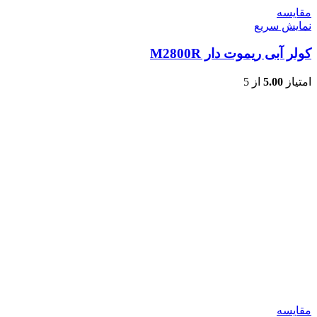
مقايسه
نمایش سریع
کولر آبی ریموت دار M2800R
امتیاز
5.00
از 5
مقايسه