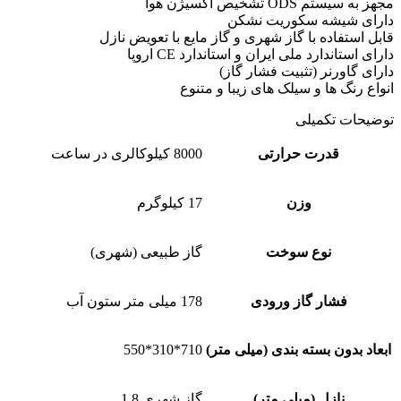
مجهز به سیستم ODS تشخیص اکسیژن هوا
دارای شیشه سکوریت نشکن
قابل استفاده با گاز شهری و گاز مایع با تعویض نازل
دارای استاندارد ملی ایران و استاندارد CE اروپا
دارای گاورنر (تثبیت فشار گاز)
انواع رنگ ها و سیلک های زیبا و متنوع
توضیحات تکمیلی
قدرت حرارتی
8000 کیلوکالری در ساعت
وزن
17 کیلوگرم
نوع سوخت
گاز طبیعی (شهری)
فشار گاز ورودی
178 میلی متر ستون آب
ابعاد بدون بسته بندی (میلی متر)
710*310*550
نازل (میلی متر)
گاز شهری 1.8