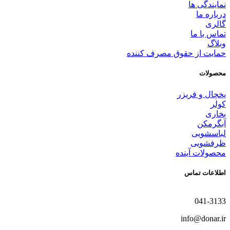
نمایندگی ها
درباره ما
گالری
تماس با ما
وبلاگ
حمایت از حقوق مصرف کننده
محصولات
یخچال و فریزر
کولر
بخاری
آبگرمکن
لباسشویی
ظرفشویی
محصولات آینده
اطلاعات تماس
041-3133
info@donar.ir