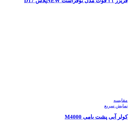
فریزر ۲۱ فوت مدل نوفراست NEWپلاس D17
مقايسه
نمایش سریع
کولر آبی پشت بامی M4000