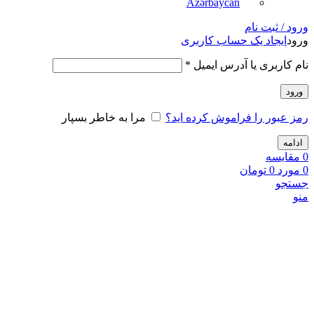
Azərbaycan
ورود / ثبت نام
ورود
ایجاد یک حساب کاربری
نام کاربری یا آدرس ایمیل
*
ورود
رمز عبور را فراموش کرده اید؟
مرا به خاطر بسپار
ادامه
0
مقايسه
0
مورد
0
تومان
جستجو
منو