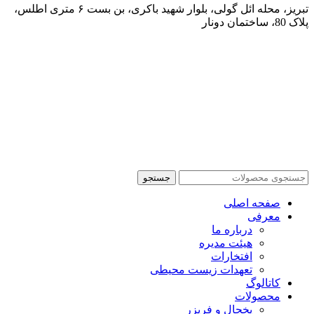
تبریز، محله ائل گولی، بلوار شهید باکری، بن بست ۶ متری اطلس،
پلاک 80، ساختمان دونار
جستجو
صفحه اصلی
معرفی
درباره ما
هیئت مدیره
افتخارات
تعهدات زیست محیطی
کاتالوگ
محصولات
یخچال و فریزر