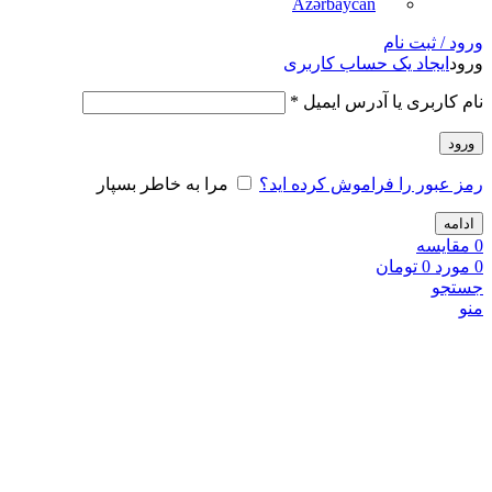
Azərbaycan
ورود / ثبت نام
ورود
ایجاد یک حساب کاربری
نام کاربری یا آدرس ایمیل
*
ورود
رمز عبور را فراموش کرده اید؟
مرا به خاطر بسپار
ادامه
0
مقايسه
0
مورد
0
تومان
جستجو
منو