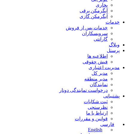
بخاری
آبگرمکن برقی
آبگرمکن گازی
خدمات
خدمات پس از فروش
سرویسکاران
گارانتی
وبلاگ
پرسنل
اطلاعیه ها
فیش حقوقی
مدیریت اعتباری
مدیر کل
مدیر منطقه
نمایندگان
درخواست نمایندگی دونار
پشتیبانی
ثبت شکایات
نظرسنجی
ارتباط با ما
قوانین و مقررات
فارسی
English