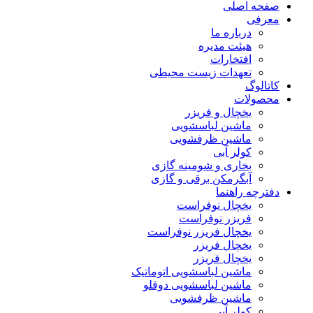
صفحه اصلی
معرفی
درباره ما
هیئت مدیره
افتخارات
تعهدات زیست محیطی
کاتالوگ
محصولات
یخچال و فریزر
ماشین لباسشویی
ماشین ظرفشویی
کولر آبی
بخاری و شومینه گازی
آبگرمکن برقی و گازی
دفترچه راهنما
یخچال نوفراست
فریزر نوفراست
یخچال فریزر نوفراست
یخچال فریزر
یخچال فریزر
ماشین لباسشویی اتوماتیک
ماشین لباسشویی دوقلو
ماشین ظرفشویی
کولر آبی