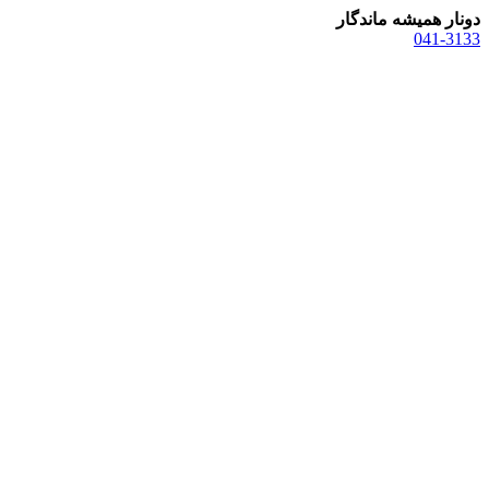
دونار همیشه ماندگار
041-3133