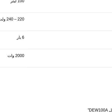
100 لیتر
220 – 240 ولت
6 بار
2000 وات
D”