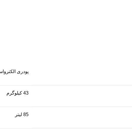
پودری الکترواس
43 کیلوگرم
85 لیتر