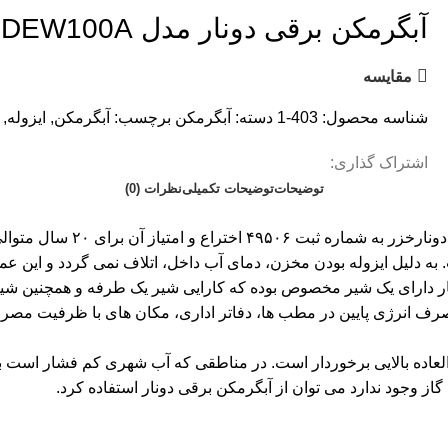
آبگرمکن برقی دونار مدل DEW100A
مقايسه
شناسه محصول:
403-1
دسته:
آبگرمکن
برچسب:
آبگرمکن
,
ایزوله
,
اشتراک گذاری:
توضیحات
توضیحات تکمیلی
نظرات (0)
ه دلیل ایزوله بودن مخزن، دمای آب داخل، اتلاف نمی گردد و این عم
دارای یک شیر مخصوص بوده که کارایی شیر یک طرفه و همچنین شیر ا
ایی و مصرف انرژی پایین در مطب ها، دفاتر اداری، مکان های با ظرفیت مص
 العاده بالایی برخوردار است. در مناطقی که آب شهری کم فشار است ب
ز وجود ندارد می توان از آبگرمکن برقی دونار استفاده کرد.