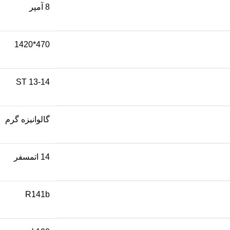
8 آمپر
470*1420
ST 13-14
گالوانیزه گرم
14 اتمسفر
R141b