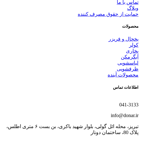
تماس با ما
وبلاگ
حمایت از حقوق مصرف کننده
محصولات
یخچال و فریزر
کولر
بخاری
آبگرمکن
لباسشویی
ظرفشویی
محصولات آینده
اطلاعات تماس
041-3133
info@donar.ir
تبریز، محله ائل گولی، بلوار شهید باکری، بن بست ۶ متری اطلس،
پلاک 80، ساختمان دونار