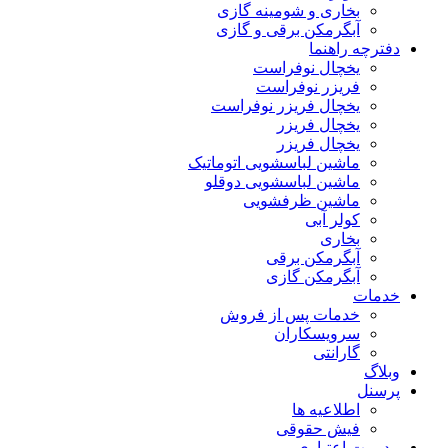
بخاری و شومینه گازی
آبگرمکن برقی و گازی
دفترچه راهنما
یخچال نوفراست
فریزر نوفراست
یخچال فریزر نوفراست
یخچال فریزر
یخچال فریزر
ماشین لباسشویی اتوماتیک
ماشین لباسشویی دوقلو
ماشین ظرفشویی
کولر آبی
بخاری
آبگرمکن برقی
آبگرمکن گازی
خدمات
خدمات پس از فروش
سرویسکاران
گارانتی
وبلاگ
پرسنل
اطلاعیه ها
فیش حقوقی
مدیریت اعتباری