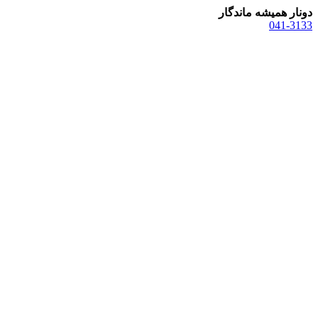
دونار همیشه ماندگار
041-3133