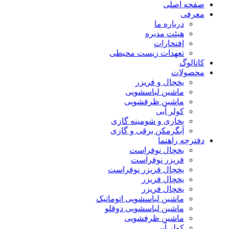
صفحه اصلی
معرفی
درباره ما
هیئت مدیره
افتخارات
تعهدات زیست محیطی
کاتالوگ
محصولات
یخچال و فریزر
ماشین لباسشویی
ماشین ظرفشویی
کولر آبی
بخاری و شومینه گازی
آبگرمکن برقی و گازی
دفترچه راهنما
یخچال نوفراست
فریزر نوفراست
یخچال فریزر نوفراست
یخچال فریزر
یخچال فریزر
ماشین لباسشویی اتوماتیک
ماشین لباسشویی دوقلو
ماشین ظرفشویی
کولر آبی