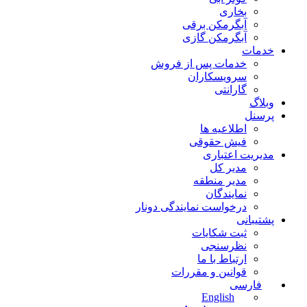
بخاری
آبگرمکن برقی
آبگرمکن گازی
خدمات
خدمات پس از فروش
سرویسکاران
گارانتی
وبلاگ
پرسنل
اطلاعیه ها
فیش حقوقی
مدیریت اعتباری
مدیر کل
مدیر منطقه
نمایندگان
درخواست نمایندگی دونار
پشتیبانی
ثبت شکایات
نظرسنجی
ارتباط با ما
قوانین و مقررات
فارسی
English