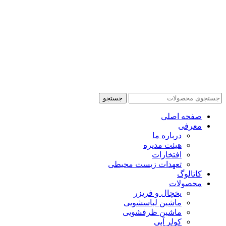
جستجو
صفحه اصلی
معرفی
درباره ما
هیئت مدیره
افتخارات
تعهدات زیست محیطی
کاتالوگ
محصولات
یخچال و فریزر
ماشین لباسشویی
ماشین ظرفشویی
کولر آبی