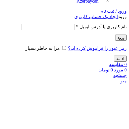
Azərbaycan
ورود / ثبت نام
ورود
ایجاد یک حساب کاربری
نام کاربری یا آدرس ایمیل
*
ورود
رمز عبور را فراموش کرده اید؟
مرا به خاطر بسپار
ادامه
0
مقايسه
0
مورد
0
تومان
جستجو
منو