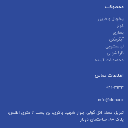
محصولات
یخچال و فریزر
کولر
بخاری
آبگرمکن
لباسشویی
ظرفشویی
محصولات آینده
اطلاعات تماس
041-3133
info@donar.ir
تبریز، محله ائل گولی، بلوار شهید باکری، بن بست ۶ متری اطلس،
پلاک 80، ساختمان دونار