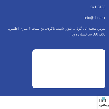
041-3133
info@donar.ir
تبریز، محله ائل گولی، بلوار شهید باکری، بن بست ۶ متری اطلس،
پلاک 80، ساختمان دونار
0
وشگاه
سبد خرید
حساب من