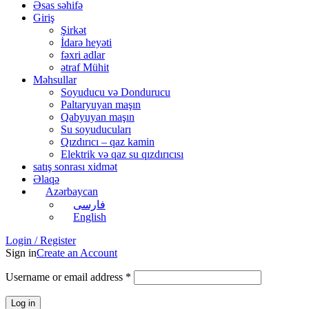
Əsas səhifə
Giriş
Şirkət
İdarə heyəti
fəxri adlar
ətraf Mühit
Məhsullar
Soyuducu və Dondurucu
Paltaryuyan maşın
Qabyuyan maşın
Su soyuducuları
Qızdırıcı – qaz kamin
Elektrik və qaz su qızdırıcısı
satış sonrası xidmət
Əlaqə
Azərbaycan
فارسی
English
Login / Register
Sign in
Create an Account
Username or email address
*
Log in