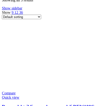
Showing all 3 results
Show sidebar
Show
9
12
36
Compare
Quick view