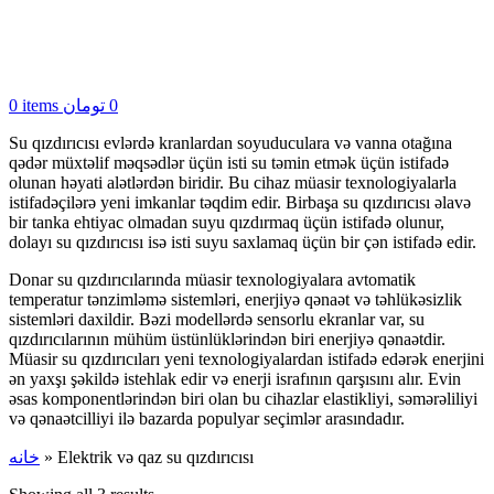
0
items
تومان
0
Su qızdırıcısı evlərdə kranlardan soyuduculara və vanna otağına
qədər müxtəlif məqsədlər üçün isti su təmin etmək üçün istifadə
olunan həyati alətlərdən biridir. Bu cihaz müasir texnologiyalarla
istifadəçilərə yeni imkanlar təqdim edir. Birbaşa su qızdırıcısı əlavə
bir tanka ehtiyac olmadan suyu qızdırmaq üçün istifadə olunur,
dolayı su qızdırıcısı isə isti suyu saxlamaq üçün bir çən istifadə edir.
Donar su qızdırıcılarında müasir texnologiyalara avtomatik
temperatur tənzimləmə sistemləri, enerjiyə qənaət və təhlükəsizlik
sistemləri daxildir. Bəzi modellərdə sensorlu ekranlar var, su
qızdırıcılarının mühüm üstünlüklərindən biri enerjiyə qənaətdir.
Müasir su qızdırıcıları yeni texnologiyalardan istifadə edərək enerjini
ən yaxşı şəkildə istehlak edir və enerji israfının qarşısını alır. Evin
əsas komponentlərindən biri olan bu cihazlar elastikliyi, səmərəliliyi
və qənaətcilliyi ilə bazarda populyar seçimlər arasındadır.
خانه
»
Elektrik və qaz su qızdırıcısı