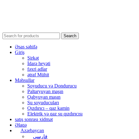
Search
Əsas səhifə
Giriş
Şirkət
İdarə heyəti
fəxri adlar
ətraf Mühit
Məhsullar
Soyuducu və Dondurucu
Paltaryuyan maşın
Qabyuyan maşın
Su soyuducuları
Qızdırıcı – qaz kamin
Elektrik və qaz su qızdırıcısı
satış sonrası xidmət
Əlaqə
Azərbaycan
فارسی