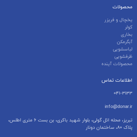
محصولات
یخچال و فریزر
کولر
بخاری
آبگرمکن
لباسشویی
ظرفشویی
محصولات آینده
اطلاعات تماس
041-3133
info@donar.ir
تبریز، محله ائل گولی، بلوار شهید باکری، بن بست ۶ متری اطلس،
پلاک 80، ساختمان دونار