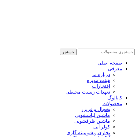
جستجو
صفحه اصلی
معرفی
درباره ما
هیئت مدیره
افتخارات
تعهدات زیست محیطی
کاتالوگ
محصولات
یخچال و فریزر
ماشین لباسشویی
ماشین ظرفشویی
کولر آبی
بخاری و شومینه گازی