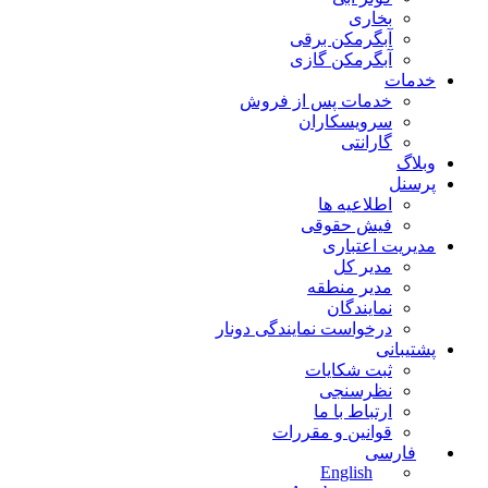
بخاری
آبگرمکن برقی
آبگرمکن گازی
خدمات
خدمات پس از فروش
سرویسکاران
گارانتی
وبلاگ
پرسنل
اطلاعیه ها
فیش حقوقی
مدیریت اعتباری
مدیر کل
مدیر منطقه
نمایندگان
درخواست نمایندگی دونار
پشتیبانی
ثبت شکایات
نظرسنجی
ارتباط با ما
قوانین و مقررات
فارسی
English