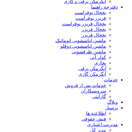
آبگرمکن برقی و گازی
دفترچه راهنما
یخچال نوفراست
فریزر نوفراست
یخچال فریزر نوفراست
یخچال فریزر
یخچال فریزر
ماشین لباسشویی اتوماتیک
ماشین لباسشویی دوقلو
ماشین ظرفشویی
کولر آبی
بخاری
آبگرمکن برقی
آبگرمکن گازی
خدمات
خدمات پس از فروش
سرویسکاران
گارانتی
وبلاگ
پرسنل
اطلاعیه ها
فیش حقوقی
مدیریت اعتباری
مدیر کل