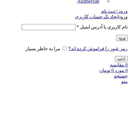
Azərbaycan
ورود / ثبت نام
ورود
ایجاد یک حساب کاربری
نام کاربری یا آدرس ایمیل
*
ورود
رمز عبور را فراموش کرده اید؟
مرا به خاطر بسپار
ادامه
0
مقايسه
0
مورد
0
تومان
جستجو
منو