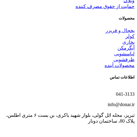
وبلاگ
حمایت از حقوق مصرف کننده
محصولات
یخچال و فریزر
کولر
بخاری
آبگرمکن
لباسشویی
ظرفشویی
محصولات آینده
اطلاعات تماس
041-3133
info@donar.ir
تبریز، محله ائل گولی، بلوار شهید باکری، بن بست ۶ متری اطلس،
پلاک 80، ساختمان دونار