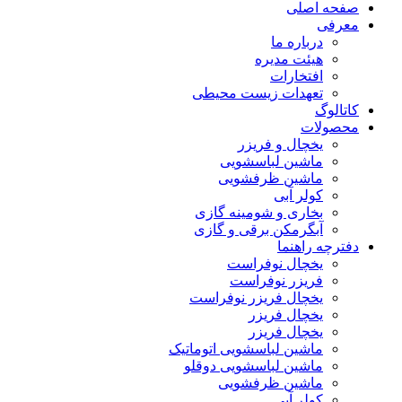
صفحه اصلی
معرفی
درباره ما
هیئت مدیره
افتخارات
تعهدات زیست محیطی
کاتالوگ
محصولات
یخچال و فریزر
ماشین لباسشویی
ماشین ظرفشویی
کولر آبی
بخاری و شومینه گازی
آبگرمکن برقی و گازی
دفترچه راهنما
یخچال نوفراست
فریزر نوفراست
یخچال فریزر نوفراست
یخچال فریزر
یخچال فریزر
ماشین لباسشویی اتوماتیک
ماشین لباسشویی دوقلو
ماشین ظرفشویی
کولر آبی