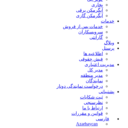
بخاری
آبگرمکن برقی
آبگرمکن گازی
خدمات
خدمات پس از فروش
سرویسکاران
گارانتی
وبلاگ
پرسنل
اطلاعیه ها
فیش حقوقی
مدیریت اعتباری
مدیر کل
مدیر منطقه
نمایندگان
درخواست نمایندگی دونار
پشتیبانی
ثبت شکایات
نظرسنجی
ارتباط با ما
قوانین و مقررات
فارسی
Azərbaycan