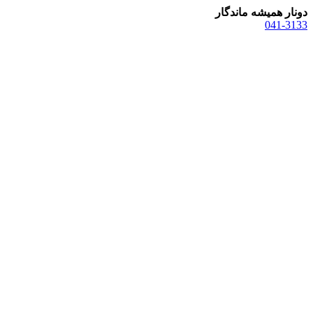
دونار همیشه ماندگار
041-3133