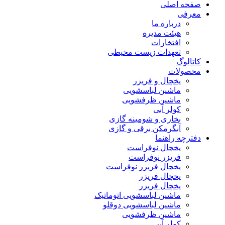
صفحه اصلی
معرفی
درباره ما
هیئت مدیره
افتخارات
تعهدات زیست محیطی
کاتالوگ
محصولات
یخچال و فریزر
ماشین لباسشویی
ماشین ظرفشویی
کولر آبی
بخاری و شومینه گازی
آبگرمکن برقی و گازی
دفترچه راهنما
یخچال نوفراست
فریزر نوفراست
یخچال فریزر نوفراست
یخچال فریزر
یخچال فریزر
ماشین لباسشویی اتوماتیک
ماشین لباسشویی دوقلو
ماشین ظرفشویی
کولر آبی