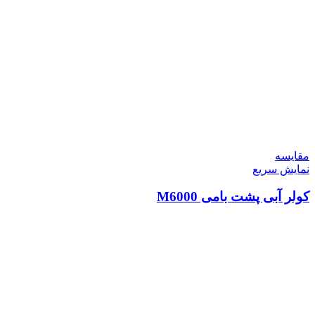
مقايسه
نمایش سریع
کولر آبی پشت بامی M6000