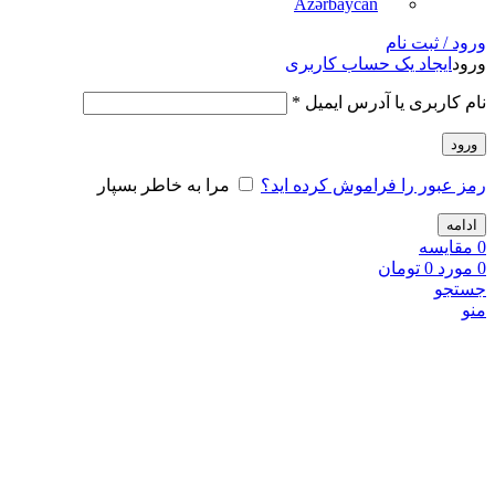
Azərbaycan
ورود / ثبت نام
ورود
ایجاد یک حساب کاربری
نام کاربری یا آدرس ایمیل
*
ورود
رمز عبور را فراموش کرده اید؟
مرا به خاطر بسپار
ادامه
0
مقايسه
0
مورد
0
تومان
جستجو
منو