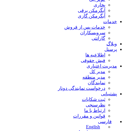
بخاری
آبگرمکن برقی
آبگرمکن گازی
خدمات
خدمات پس از فروش
سرویسکاران
گارانتی
وبلاگ
پرسنل
اطلاعیه ها
فیش حقوقی
مدیریت اعتباری
مدیر کل
مدیر منطقه
نمایندگان
درخواست نمایندگی دونار
پشتیبانی
ثبت شکایات
نظرسنجی
ارتباط با ما
قوانین و مقررات
فارسی
English