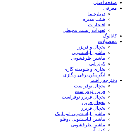
صفحه اصلی
معرفی
درباره ما
هیئت مدیره
افتخارات
تعهدات زیست محیطی
کاتالوگ
محصولات
یخچال و فریزر
ماشین لباسشویی
ماشین ظرفشویی
کولر آبی
بخاری و شومینه گازی
آبگرمکن برقی و گازی
دفترچه راهنما
یخچال نوفراست
فریزر نوفراست
یخچال فریزر نوفراست
یخچال فریزر
یخچال فریزر
ماشین لباسشویی اتوماتیک
ماشین لباسشویی دوقلو
ماشین ظرفشویی
کولر آبی