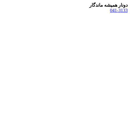
دونار همیشه ماندگار
041-3133