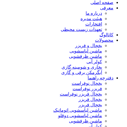
صفحه اصلی
معرفی
درباره ما
هیئت مدیره
افتخارات
تعهدات زیست محیطی
کاتالوگ
محصولات
یخچال و فریزر
ماشین لباسشویی
ماشین ظرفشویی
کولر آبی
بخاری و شومینه گازی
آبگرمکن برقی و گازی
دفترچه راهنما
یخچال نوفراست
فریزر نوفراست
یخچال فریزر نوفراست
یخچال فریزر
یخچال فریزر
ماشین لباسشویی اتوماتیک
ماشین لباسشویی دوقلو
ماشین ظرفشویی
کولر آبی