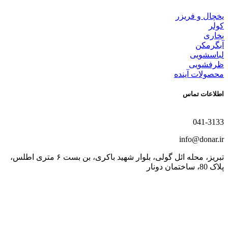
یخچال و فریزر
کولر
بخاری
آبگرمکن
لباسشویی
ظرفشویی
محصولات آینده
اطلاعات تماس
041-3133
info@donar.ir
تبریز، محله ائل گولی، بلوار شهید باکری، بن بست ۶ متری اطلس،
پلاک 80، ساختمان دونار