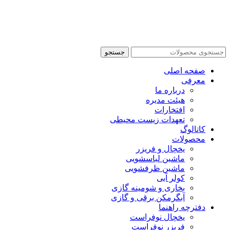
جستجو
صفحه اصلی
معرفی
درباره ما
هیئت مدیره
افتخارات
تعهدات زیست محیطی
کاتالوگ
محصولات
یخچال و فریزر
ماشین لباسشویی
ماشین ظرفشویی
کولر آبی
بخاری و شومینه گازی
آبگرمکن برقی و گازی
دفترچه راهنما
یخچال نوفراست
فریزر نوفراست