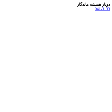
دونار همیشه ماندگار
041-3133