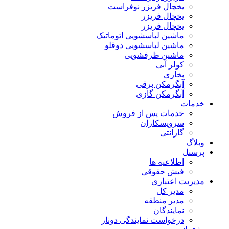
یخچال فریزر نوفراست
یخچال فریزر
یخچال فریزر
ماشین لباسشویی اتوماتیک
ماشین لباسشویی دوقلو
ماشین ظرفشویی
کولر آبی
بخاری
آبگرمکن برقی
آبگرمکن گازی
خدمات
خدمات پس از فروش
سرویسکاران
گارانتی
وبلاگ
پرسنل
اطلاعیه ها
فیش حقوقی
مدیریت اعتباری
مدیر کل
مدیر منطقه
نمایندگان
درخواست نمایندگی دونار