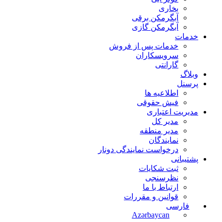
بخاری
آبگرمکن برقی
آبگرمکن گازی
خدمات
خدمات پس از فروش
سرویسکاران
گارانتی
وبلاگ
پرسنل
اطلاعیه ها
فیش حقوقی
مدیریت اعتباری
مدیر کل
مدیر منطقه
نمایندگان
درخواست نمایندگی دونار
پشتیبانی
ثبت شکایات
نظرسنجی
ارتباط با ما
قوانین و مقررات
فارسی
Azərbaycan