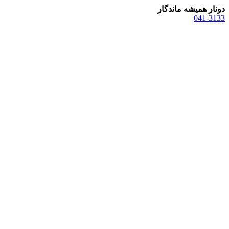
دونار همیشه ماندگار
041-3133