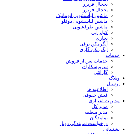
یخچال فریزر
یخچال فریزر
ماشین لباسشویی اتوماتیک
ماشین لباسشویی دوقلو
ماشین ظرفشویی
کولر آبی
بخاری
آبگرمکن برقی
آبگرمکن گازی
خدمات
خدمات پس از فروش
سرویسکاران
گارانتی
وبلاگ
پرسنل
اطلاعیه ها
فیش حقوقی
مدیریت اعتباری
مدیر کل
مدیر منطقه
نمایندگان
درخواست نمایندگی دونار
پشتیبانی