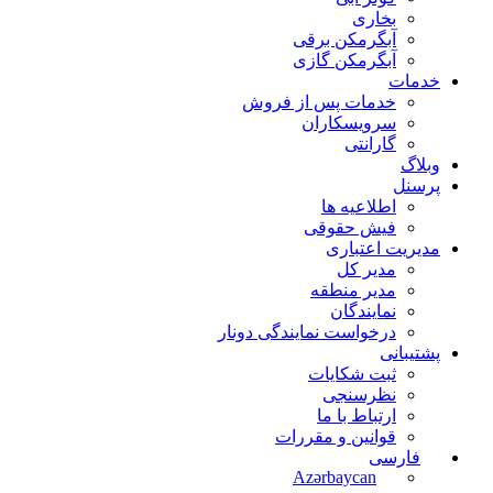
بخاری
آبگرمکن برقی
آبگرمکن گازی
خدمات
خدمات پس از فروش
سرویسکاران
گارانتی
وبلاگ
پرسنل
اطلاعیه ها
فیش حقوقی
مدیریت اعتباری
مدیر کل
مدیر منطقه
نمایندگان
درخواست نمایندگی دونار
پشتیبانی
ثبت شکایات
نظرسنجی
ارتباط با ما
قوانین و مقررات
فارسی
Azərbaycan