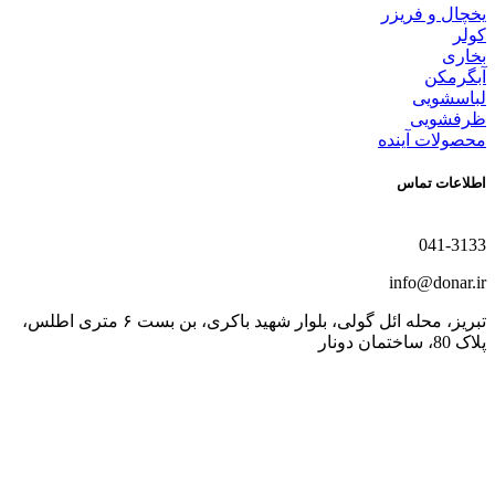
یخچال و فریزر
کولر
بخاری
آبگرمکن
لباسشویی
ظرفشویی
محصولات آینده
اطلاعات تماس
041-3133
info@donar.ir
تبریز، محله ائل گولی، بلوار شهید باکری، بن بست ۶ متری اطلس،
پلاک 80، ساختمان دونار