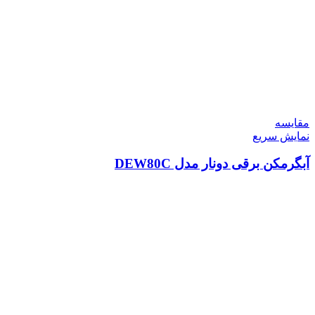
مقايسه
نمایش سریع
آبگرمکن برقی دونار مدل DEW80C