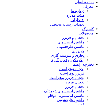
صفحه اصلی
معرفی
درباره ما
هیئت مدیره
افتخارات
تعهدات زیست محیطی
کاتالوگ
محصولات
یخچال و فریزر
ماشین لباسشویی
ماشین ظرفشویی
کولر آبی
بخاری و شومینه گازی
آبگرمکن برقی و گازی
دفترچه راهنما
یخچال نوفراست
فریزر نوفراست
یخچال فریزر نوفراست
یخچال فریزر
یخچال فریزر
ماشین لباسشویی اتوماتیک
ماشین لباسشویی دوقلو
ماشین ظرفشویی
کولر آبی