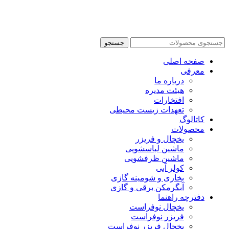
جستجو
صفحه اصلی
معرفی
درباره ما
هیئت مدیره
افتخارات
تعهدات زیست محیطی
کاتالوگ
محصولات
یخچال و فریزر
ماشین لباسشویی
ماشین ظرفشویی
کولر آبی
بخاری و شومینه گازی
آبگرمکن برقی و گازی
دفترچه راهنما
یخچال نوفراست
فریزر نوفراست
یخچال فریزر نوفراست