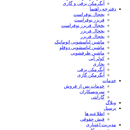
آبگرمکن برقی و گازی
دفترچه راهنما
یخچال نوفراست
فریزر نوفراست
یخچال فریزر نوفراست
یخچال فریزر
یخچال فریزر
ماشین لباسشویی اتوماتیک
ماشین لباسشویی دوقلو
ماشین ظرفشویی
کولر آبی
بخاری
آبگرمکن برقی
آبگرمکن گازی
خدمات
خدمات پس از فروش
سرویسکاران
گارانتی
وبلاگ
پرسنل
اطلاعیه ها
فیش حقوقی
مدیریت اعتباری