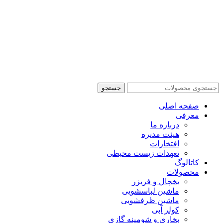
جستجو
صفحه اصلی
معرفی
درباره ما
هیئت مدیره
افتخارات
تعهدات زیست محیطی
کاتالوگ
محصولات
یخچال و فریزر
ماشین لباسشویی
ماشین ظرفشویی
کولر آبی
بخاری و شومینه گازی