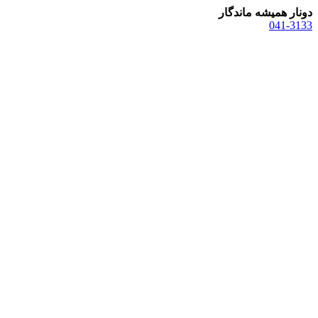
دونار همیشه ماندگار
041-3133