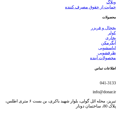
وبلاگ
حمایت از حقوق مصرف کننده
محصولات
یخچال و فریزر
کولر
بخاری
آبگرمکن
لباسشویی
ظرفشویی
محصولات آینده
اطلاعات تماس
041-3133
info@donar.ir
تبریز، محله ائل گولی، بلوار شهید باکری، بن بست ۶ متری اطلس،
پلاک 80، ساختمان دونار