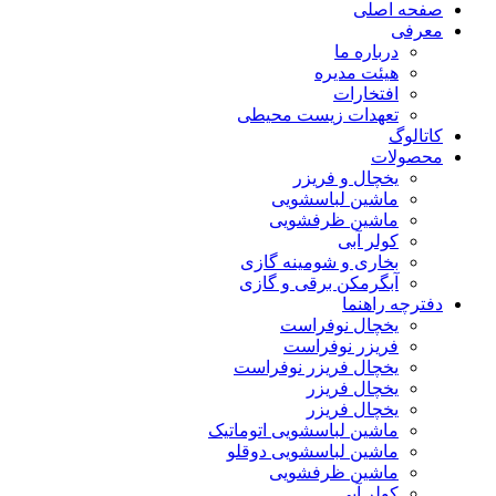
صفحه اصلی
معرفی
درباره ما
هیئت مدیره
افتخارات
تعهدات زیست محیطی
کاتالوگ
محصولات
یخچال و فریزر
ماشین لباسشویی
ماشین ظرفشویی
کولر آبی
بخاری و شومینه گازی
آبگرمکن برقی و گازی
دفترچه راهنما
یخچال نوفراست
فریزر نوفراست
یخچال فریزر نوفراست
یخچال فریزر
یخچال فریزر
ماشین لباسشویی اتوماتیک
ماشین لباسشویی دوقلو
ماشین ظرفشویی
کولر آبی