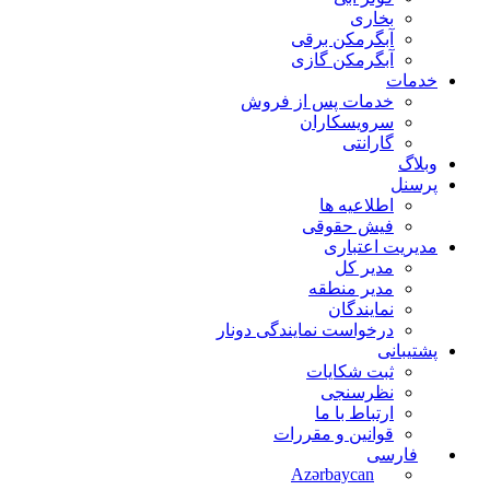
بخاری
آبگرمکن برقی
آبگرمکن گازی
خدمات
خدمات پس از فروش
سرویسکاران
گارانتی
وبلاگ
پرسنل
اطلاعیه ها
فیش حقوقی
مدیریت اعتباری
مدیر کل
مدیر منطقه
نمایندگان
درخواست نمایندگی دونار
پشتیبانی
ثبت شکایات
نظرسنجی
ارتباط با ما
قوانین و مقررات
فارسی
Azərbaycan