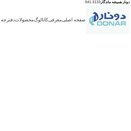
دونار همیشه ماندگار
041-3133
صفحه اصلی
معرفی
کاتالوگ
محصولات
دفترچه ر